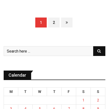
1
2
Calendar
M
T
W
T
F
S
S
1
2
3
4
5
6
7
8
9