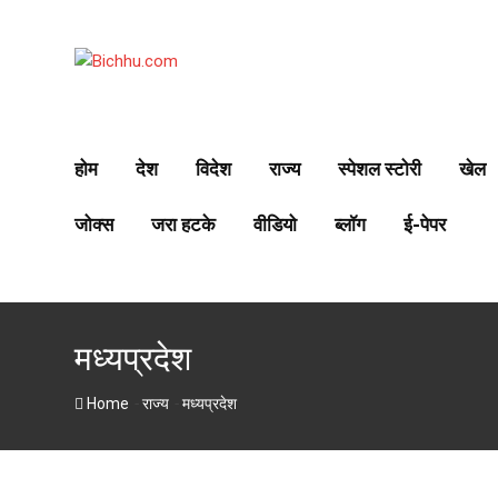
S
k
i
p
t
o
होम
देश
विदेश
राज्य
स्पेशल स्टोरी
खेल
c
o
जोक्स
जरा हटके
वीडियो
ब्लॉग
ई-पेपर
n
t
e
n
t
मध्यप्रदेश
-
-
Home
राज्य
मध्यप्रदेश