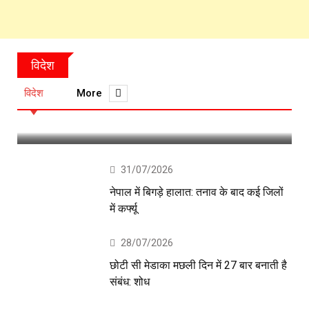
03/08/2026
विदेश
ट्रंप ने कहा- ईरान युद्ध खत्म, अमेरिका
विदेश
More
अब नहीं करेगा हमला
31/07/2026
नेपाल में बिगड़े हालात: तनाव के बाद कई जिलों
में कर्फ्यू
28/07/2026
छोटी सी मेडाका मछली दिन में 27 बार बनाती है
संबंध: शोध