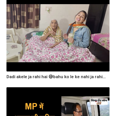
Dadi akele ja rahi hai 😅bahu ko le ke nahi ja rahi😱😝😝#comedy #india #funny #vlog