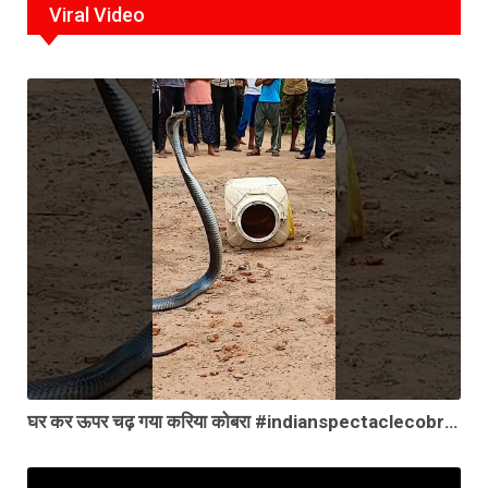
Viral Video
घर कर ऊपर चढ़ गया करिया कोबरा #indianspectaclecobra #cobrarescue #kingsnake #snakerescueteam