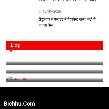
13/06/2026
तेंदुलकर ने फ्लाइट में क्रिकेट खेला, बेटी ने
पकड़ा कैच
Blog
सरिस्का: 56 बाघों से गुलजार हुआ जंगल
मोहब्बत लुटाने वाले शायर से ये कैसी मोहब्बत? ऐसे तो बशीर
साहब को विदा ना होना था…
सियासतनामा
Bichhu.com