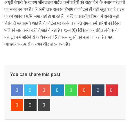
अधूरी तैयारी के कारण ऑनलाइन पोर्टल कर्मचारियों को राहत देने के बजाय परेशानी
का सबब बन गए हैं। 7 अभी तक राजस्व विभाग का पोर्टल ही नहीं खुल रहा है। इस
कारण आवेदन फॉर्म जमा नहीं हो पा रहे हैं। वहीं, जनजातीय विभाग में सबसे बड़ी
विसंगति यह सामने आई है कि पोर्टल पर आवेदन करते समय कर्मचारियों को रिक्त
पदों की जानकारी नहीं दिखाई दे रही है। शून्य (0) रिक्तियां प्रदर्शित होने के के
बावजूद कर्मचारियों से अधिकतम 15 विकल्प चुनने को कहा जा रहा है। यह
व्यावहारिक रूप से असंभव और हास्यास्पद है।
You can share this post!
G
L
W
S
T
P
o
i
h
t
u
i
o
n
a
u
m
n
R
S
P
g
k
t
m
b
t
e
h
r
l
e
s
b
l
e
d
a
i
e
d
a
l
r
r
d
r
n
+
I
p
e
e