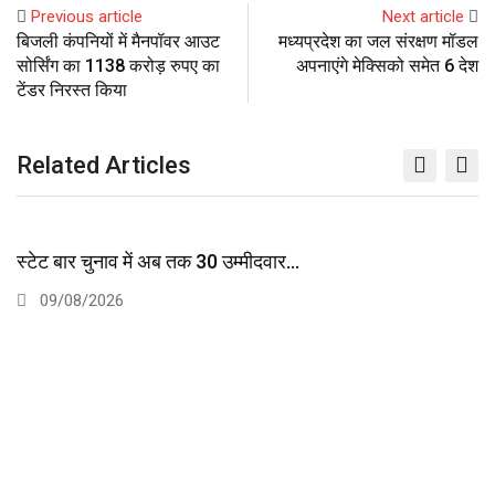
i
e
t
Previous article
Next article
n
p
U
s
t
v
बिजली कंपनियों में मैनपॉवर आउट
मध्यप्रदेश का जल संरक्षण मॉडल
p
t
i
सोर्सिंग का 1138 करोड़ रुपए का
अपनाएंगे मेक्सिको समेत 6 देश
o
a
टेंडर निरस्त किया
n
E
m
Related Articles
a
i
l
स्टेट बार चुनाव में अब तक 30 उम्मीदवार…
09/08/2026