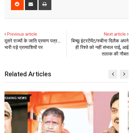
o
n
a
u
m
n
R
S
P
g
k
t
m
b
t
e
h
r
l
e
s
b
l
e
d
a
i
e
d
a
l
r
r
d
r
n
+
I
p
e
e
i
e
t
Previous article
Next article
n
p
U
s
t
v
दूसरे राज्यों के जाति प्रमाण पत्र…
बिच्छू इंटरटेंमेंट/रुबीना दिलैक अपने
p
t
i
भारी पड़े प्रत्याशियों पर
ही रिश्ते को नहीं संभाल पाई, आई
o
a
तलाक की नौबत
n
E
m
Related Articles
a
i
l
BREAKING NEWS