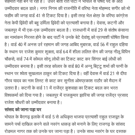
सहमति नहीं बन पा रही है। उधर बीती रात पार्टी ने भोपाल से पार्षद पद के आठ
उम्मीदवार बदल डाले। नगर निगम की राजनीति में वरिष्ठ नेता मोहम्मद सगीर को मो
फहीम की जगह वार्ड 41 से टिकट दिया है। इसी तरह भेल क्षेत्र के वरिष्ठ कांग्रेस
नेता केपी द्विवेदी की बहू उर्मिला द्विवेदी को प्रत्याशी बनाया है। देवास, कटनी और
जबलपुर में भी एक-एक उम्मीदवार बदला है। राजधानी में वार्ड 29 से संतोष कंसाना
का नामांकन निरस्त होने के बाद पार्टी ने उनके बेटे देवांशू को प्रत्याशी घोषित किया
है। वार्ड 40 में अनस उर्र रहमान की जगह आबिद मुबारक, वार्ड 56 में राहुल दहिया
के स्थान पर राजेश कुमार शुक्ला, वार्ड 64 में शीला ललित सेन की जगह नीलू विपिन
चौकसे, वार्ड 74 में कोमल सोनू लोधी का टिकट काट कर सिंगार बाई लोधी को
उम्मीदवार बनाया है। इसी तरह कोलार के वार्ड 80 में अन्नू बिट्टू शर्मा की पत्नी के
स्थान पर श्वेता सुखलाल ठाकुर को टिकट दिया है। वहीं देवास में वार्ड 21 से दीपा
गौरव यादव का नाम लिस्ट से काट कर सुनीता ओमप्रकाश राठौर को मैदान में
उतारा है। कटनी के वार्ड 11 में राजेंद्र कुशवाहा का टिकट बदल कर भरत
विश्वकर्मा को दिया गया है। जबलपुर में राजकुमार झारिया की जगह राजेंद्र प्रसाद
राजेश चौधरी को उम्मीदवार बनाया है।
सांसद को जाना पड़ा घर
भोपाल के बैरागढ़ इलाके में वार्ड 5 से अधिकृत भाजपा प्रत्याशी राहुल राजपूत के
सामने पर्चा दाखिल करने वाले नवरंग धाकड़ को मनाने के लिए राजगढ़ के सांसद
रोडमल नागर तक को उनके घर जाना पड़ा है। उनके साथ नवरंग के घर दस्तक