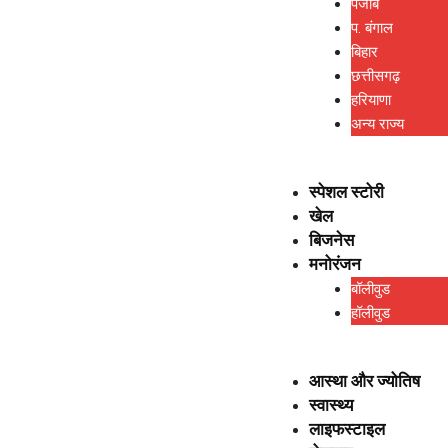
पंजाब
प. बंगाल
बिहार
छत्तीसगढ़
हरियाणा
अन्य राज्य
स्पेशल स्टोरी
खेल
बिजनेस
मनोरंजन
बॉलीवुड
हॉलीवुड
आस्था और ज्योतिष
स्वास्थ्य
लाइफस्टाइल