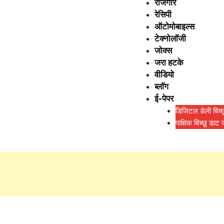
रोजगार
रेसिपी
ऑटोमोबाइल्स
टेक्नोलॉजी
जोक्स
जरा हटके
वीडियो
ब्लॉग
ई-पेपर
डिजिटल डेली बिच्
पाक्षिक बिच्छू डाट
Day:
May 8, 2026