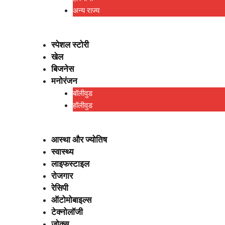
अन्य राज्य
स्पेशल स्टोरी
खेल
बिजनेस
मनोरंजन
बॉलीवुड
हॉलीवुड
आस्था और ज्योतिष
स्वास्थ्य
लाइफस्टाइल
रोजगार
रेसिपी
ऑटोमोबाइल्स
टेक्नोलॉजी
जोक्स