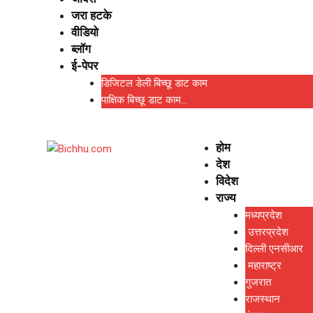
जरा हटके
वीडियो
ब्लॉग
ई-पेपर
डिजिटल डेली बिच्छू डाट काम
पाक्षिक बिच्छू डाट काम…
होम
देश
विदेश
राज्य
मध्यप्रदेश
उत्तरप्रदेश
दिल्ली एनसीआर
महाराष्ट्र
गुजरात
राजस्थान