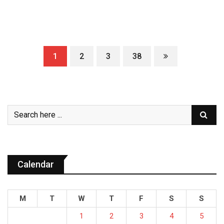
1
2
3
38
Calendar
M
T
W
T
F
S
S
1
2
3
4
5