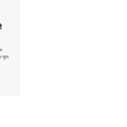
ी
्म
र मुहर