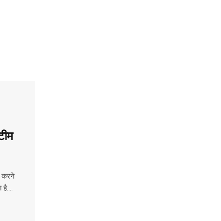
 टीम
न करने
 है….