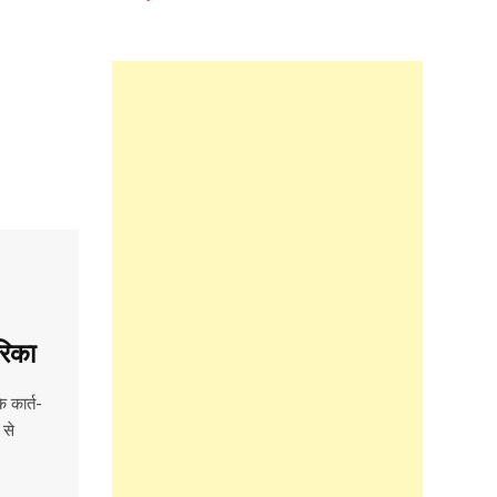
रिका
 कार्त-
 से