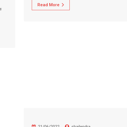
Read More
क
21/06/2022
shailendra