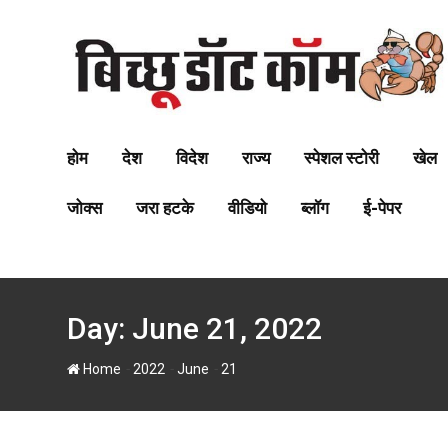
S
k
i
p
t
o
c
होम
देश
विदेश
राज्य
स्पेशल स्टोरी
खेल
o
n
जोक्स
जरा हटके
वीडियो
ब्लॉग
ई-पेपर
t
e
n
t
Day:
June 21, 2022
-
-
-
Home
2022
June
21