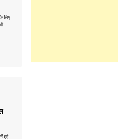
के लिए
भी
दल
ें हुई