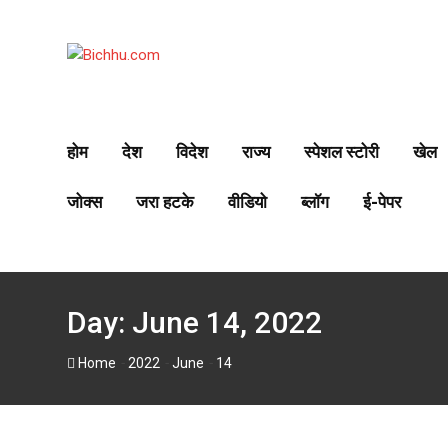
S
k
i
p
t
o
होम
देश
विदेश
राज्य
स्पेशल स्टोरी
खेल
c
o
जोक्स
जरा हटके
वीडियो
ब्लॉग
ई-पेपर
n
t
e
n
t
Day:
June 14, 2022
-
-
-
Home
2022
June
14