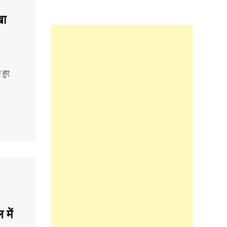
खा
 हुए
 में