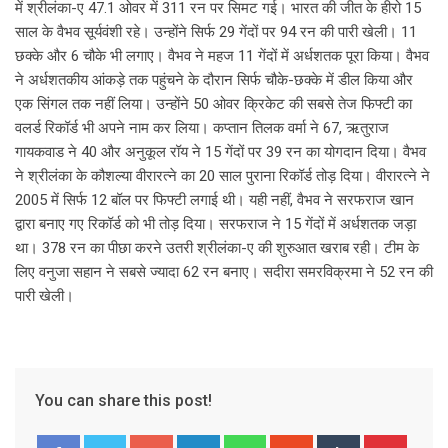
में श्रीलंका-ए 47.1 ओवर में 311 रन पर सिमट गई। भारत की जीत के हीरो 15
साल के वैभव सूर्यवंशी रहे। उन्होंने सिर्फ 29 गेंदों पर 94 रन की पारी खेली। 11
छक्के और 6 चौके भी लगाए। वैभव ने महज 11 गेंदों में अर्धशतक पूरा किया। वैभव
ने अर्धशतकीय आंकड़े तक पहुंचने के दौरान सिर्फ चौके-छक्के में डील किया और
एक सिंगल तक नहीं लिया। उन्होंने 50 ओवर क्रिकेट की सबसे तेज फिफ्टी का
वलर्ड रिकॉर्ड भी अपने नाम कर लिया। कप्तान तिलक वर्मा ने 67, ऋतुराज
गायकवाड ने 40 और अनुकूल रॉय ने 15 गेंदों पर 39 रन का योगदान दिया। वैभव
ने श्रीलंका के कौशल्या वीरारत्ने का 20 साल पुराना रिकॉर्ड तोड़ दिया। वीरारत्ने ने
2005 में सिर्फ 12 बॉल पर फिफ्टी लगाई थी। यही नहीं, वैभव ने सरफराज खान
द्वारा बनाए गए रिकॉर्ड को भी तोड़ दिया। सरफराज ने 15 गेंदों में अर्धशतक जड़ा
था। 378 रन का पीछा करने उतरी श्रीलंका-ए की शुरुआत खराब रही। टीम के
लिए वनुजा सहान ने सबसे ज्यादा 62 रन बनाए। सदीरा समरविक्रमा ने 52 रन की
पारी खेली।
You can share this post!
G
L
W
S
T
P