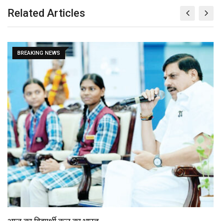
m
Related Articles
a
i
l
BREAKING NEWS