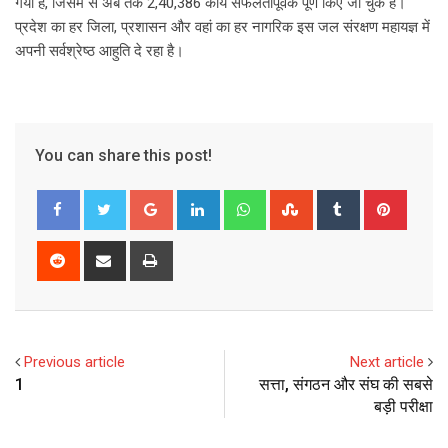
गया है, जिसमें से अब तक 2,40,386 कार्य सफलतापूर्वक पूर्ण किए जा चुके हैं।
प्रदेश का हर जिला, प्रशासन और वहां का हर नागरिक इस जल संरक्षण महायज्ञ में
अपनी सर्वश्रेष्ठ आहुति दे रहा है।
You can share this post!
G
L
W
S
T
P
o
i
h
t
u
i
o
n
a
u
m
n
R
S
P
g
k
t
m
b
t
e
h
r
l
e
s
b
l
e
d
a
i
e
d
a
l
r
r
d
r
n
+
I
p
e
e
i
e
t
Previous article
Next article
n
p
U
s
t
v
1
सत्ता, संगठन और संघ की सबसे
p
t
i
बड़ी परीक्षा
o
a
n
E