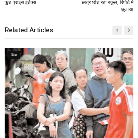
फूड प्राइस इंडेक्स
छात्र छोड़ रहा स्कूल, रिपोर्ट में
o
a
खुलासा
n
E
m
Related Articles
a
i
l
विदेश