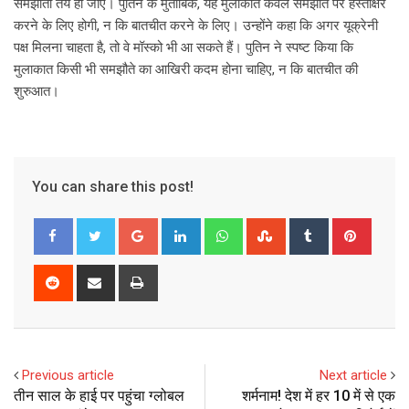
समझौता तय हो जाए। पुतिन के मुताबिक, यह मुलाकात केवल समझौते पर हस्ताक्षर
करने के लिए होगी, न कि बातचीत करने के लिए। उन्होंने कहा कि अगर यूक्रेनी
पक्ष मिलना चाहता है, तो वे मॉस्को भी आ सकते हैं। पुतिन ने स्पष्ट किया कि
मुलाकात किसी भी समझौते का आखिरी कदम होना चाहिए, न कि बातचीत की
शुरुआत।
You can share this post!
G
L
W
S
T
P
o
i
h
t
u
i
o
n
a
u
m
n
R
S
P
g
k
t
m
b
t
e
h
r
l
e
s
b
l
e
d
a
i
e
d
a
l
r
r
d
r
n
+
I
p
e
e
i
e
t
Previous article
Next article
n
p
U
s
t
v
तीन साल के हाई पर पहुंचा ग्लोबल
शर्मनाम! देश में हर 10 में से एक
p
t
i