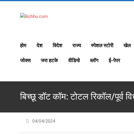
S
k
i
p
t
o
होम
देश
विदेश
राज्य
स्पेशल स्टोरी
खेल
c
o
जोक्स
जरा हटके
वीडियो
ब्लॉग
ई-पेपर
n
t
e
n
t
बिच्छू डॉट कॉम: टोटल रिकॉल/पूर्व
04/04/2024