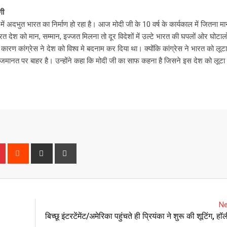
गी
ेतृत्व में अदभुत भारत का निर्माण हो रहा है। आज मोदी जी के 10 वर्ष के कार्यकाल में जितना
रत देश को मान, सम्मान, इज्जत मिलना तो दूर विदेशों में उल्टे भारत की घपलों ओर घोटालों 
ारण कांग्रेस ने देश को विश्व मे बदनाम कर दिया था। क्योंकि कांग्रेस ने भारत को लूट
मानत पर बाहर है। उन्होंने कहा कि मोदी जी का साफ कहना है जिसने इस देश को लूटा 
P
R
S
P
i
e
h
r
n
d
a
i
t
d
r
n
e
i
e
t
Ne
r
t
v
बिच्छू इंटरटेंमेंट/अमेरिका पहुंचते ही प्रियंका ने शुरू की शूटिंग, हॉल
e
i