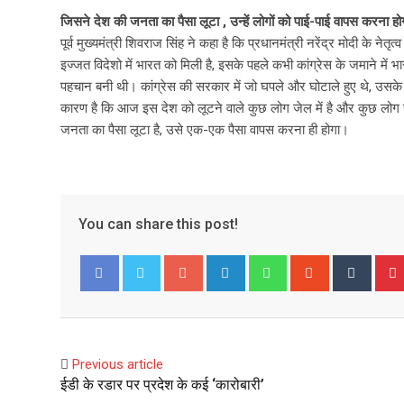
जिसने देश की जनता का पैसा लूटा , उन्हें लोगों को पाई-पाई वापस करना हो
पूर्व मुख्यमंत्री शिवराज सिंह ने कहा है कि प्रधानमंत्री नरेंद्र मोदी के न
इज्जत विदेशो में भारत को मिली है, इसके पहले कभी कांग्रेस के जमाने में भा
पहचान बनी थी। कांग्रेस की सरकार में जो घपले और घोटाले हुए थे, उसके क
कारण है कि आज इस देश को लूटने वाले कुछ लोग जेल में है और कुछ लोग ज
जनता का पैसा लूटा है, उसे एक-एक पैसा वापस करना ही होगा।
You can share this post!
G
L
W
S
T
o
i
h
t
u
Facebook
Twitter
o
n
a
u
m
g
k
t
m
b
l
e
s
b
l
Previous article
e
d
a
l
r
ईडी के रडार पर प्रदेश के कई ‘कारोबारी’
+
I
p
e