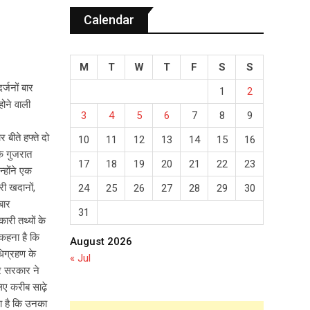
Calendar
M
T
W
T
F
S
S
्जनों बार
1
2
होने वाली
3
4
5
6
7
8
9
 बीते हफ्ते दो
10
11
12
13
14
15
16
कि गुजरात
17
18
19
20
21
22
23
होंने एक
री खदानों,
24
25
26
27
28
29
30
बार
31
ारी तथ्यों के
 कहना है कि
August 2026
धिग्रहण के
« Jul
्र सरकार ने
िए करीब साढ़े
ा है कि उनका