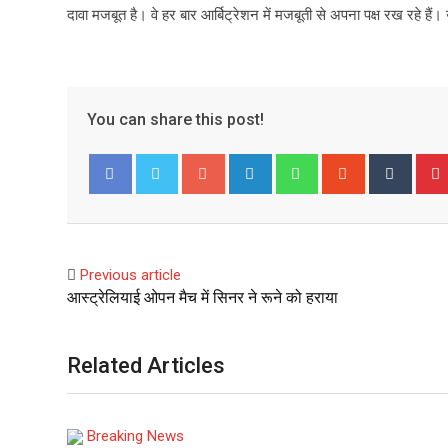
दावा मजबूत है। वे हर बार आर्बिट्रेशन में मजबूती से अपना पक्ष रख रहे हैं
You can share this post!
G
L
W
S
T
o
i
h
t
u
Facebook
Twitter
o
n
a
u
m
g
k
t
m
b
l
e
s
b
l
Previous article
e
d
a
l
r
आस्ट्रेलियाई ओपन मैच में सिनर ने रूने को हराया
+
I
p
e
n
p
U
p
Related Articles
o
n
Breaking News