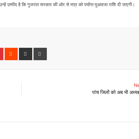
। उन्हें उम्मीद है कि गुजरात सरकार की ओर से मप्र को पर्याप्त मुआवजा राशि दी जाएगी।
P
R
S
P
i
e
h
r
n
d
a
i
t
d
r
n
e
i
e
t
Ne
r
t
v
पांच जिलों को अब भी अध्यक्
e
i
s
a
t
E
m
a
i