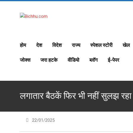
S
k
i
p
t
o
होम
देश
विदेश
राज्य
स्पेशल स्टोरी
खेल
c
o
जोक्स
जरा हटके
वीडियो
ब्लॉग
ई-पेपर
n
t
e
n
t
लगातार बैठकें फिर भी नहीं सुलझ र
22/01/2025