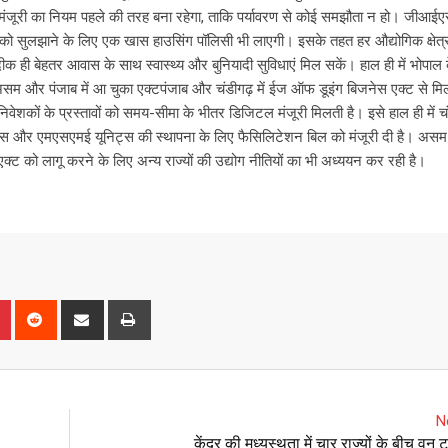
 मंजूरी का नियम पहले की तरह बना रहेगा, ताकि पर्यावरण से कोई समझौता न हो। जीआईए
 को सुलझाने के लिए एक खास हाउसिंग पॉलिसी भी लाएगी। इसके तहत हर औद्योगिक क्षेत्र मे
क ही बेहतर आवास के साथ स्वास्थ्य और बुनियादी सुविधाएं मिल सकें। हाल ही में भोपाल क
।असम और पंजाब में आ चुका एक्टपंजाब और चंडीगढ़ में ईज ऑफ डूइंग बिजनेस एक्ट से म
ेशकों के प्रस्तावों को समय-सीमा के भीतर डिजिटल मंजूरी मिलती है। इसे हाल ही में चंड
र एमएसएमई यूनिट्स की स्थापना के लिए फैसिलिटेशन बिल को मंजूरी दी है। असम में 
 को लागू करने के लिए अन्य राज्यों की उद्योग नीतियों का भी अध्ययन कर रही है।
P
R
S
P
i
e
h
r
n
d
a
i
t
d
r
n
e
i
e
t
N
r
t
v
केंद्र की मध्यस्थता में चार राज्यों के बीच वन 