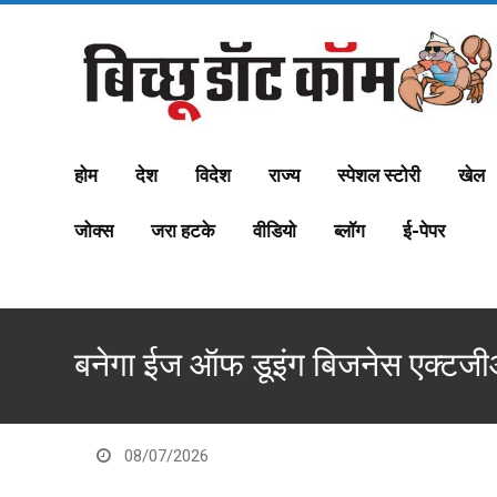
S
k
i
p
t
o
c
होम
देश
विदेश
राज्य
स्पेशल स्टोरी
खेल
o
n
जोक्स
जरा हटके
वीडियो
ब्लॉग
ई-पेपर
t
e
n
t
बनेगा ईज ऑफ डूइंग बिजनेस एक्टजी
08/07/2026