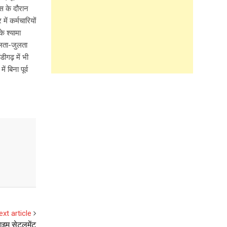
स के दौरान
ं कर्मचारियों
े श्यामा
िलता-जुलता
ीगढ़ में भी
बिना पूर्व
ext article
टाइम सेटलमेंट