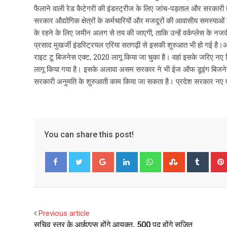
फैलाने वाली रेड कैटेगरी की इंडस्ट्रीज के लिए जांच-पड़ताल और सरकारी
सरकार औद्योगिक क्षेत्रों के कर्मचारियों और मजदूरों की आवासीय समस्याओं
के रहने के लिए जमीन अलग से तय की जाएगी, ताकि उन्हें वर्कप्लेस के नजदी
प्रसाद मुखर्जी इंडस्ट्रियल एरिया सतगढ़ी से इसकी शुरुआत भी हो गई है
राइट टू बिजनेस एक्ट, 2020 लागू किया जा चुका है। वहां इसके जरिए नए निव
लागू किया गया है। इसके अलावा असम सरकार ने भी ईज ऑफ डूइंग बिजनेस औ
सरकारी अनुमति के शुरुआती काम किया जा सकता है। प्रदेश सरकार नए एक्ट
You can share this post!
G
L
W
S
T
o
i
h
t
u
Facebook
Twitter
o
n
a
u
m
g
k
t
m
b
l
e
s
b
l
Previous article
e
d
a
l
r
सचिव स्तर के आईएएस होंगे आयुक्त, 500 पद होंगे सृजित