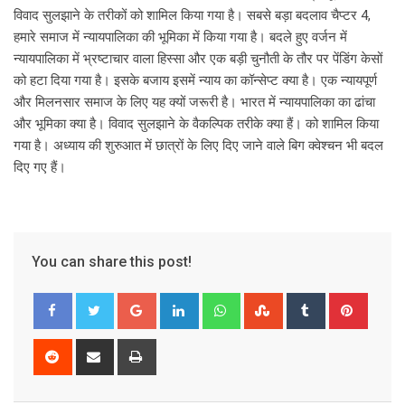
विवाद सुलझाने के तरीकों को शामिल किया गया है। सबसे बड़ा बदलाव चैप्टर 4,
हमारे समाज में न्यायपालिका की भूमिका में किया गया है। बदले हुए वर्जन में
न्यायपालिका में भ्रष्टाचार वाला हिस्सा और एक बड़ी चुनौती के तौर पर पेंडिंग केसों
को हटा दिया गया है। इसके बजाय इसमें न्याय का कॉन्सेप्ट क्या है। एक न्यायपूर्ण
और मिलनसार समाज के लिए यह क्यों जरूरी है। भारत में न्यायपालिका का ढांचा
और भूमिका क्या है। विवाद सुलझाने के वैकल्पिक तरीके क्या हैं। को शामिल किया
गया है। अध्याय की शुरुआत में छात्रों के लिए दिए जाने वाले बिग क्वेश्चन भी बदल
दिए गए हैं।
You can share this post!
G
L
W
S
T
P
o
i
h
t
u
i
o
n
a
u
m
n
R
S
P
g
k
t
m
b
t
e
h
r
l
e
s
b
l
e
d
a
i