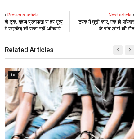
e
d
a
l
r
r
d
r
n
+
I
p
e
e
i
e
t
Previous article
Next article
n
p
U
s
t
v
दो टूक: दहेज प्रताडऩा से हर मृत्यु
ट्रक में घुसी कार, एक ही परिवार
p
t
i
में उम्रकैद की सजा नहीं अनिवार्य
के पांच लोगों की मौत
o
a
n
E
m
Related Articles
a
i
l
देश