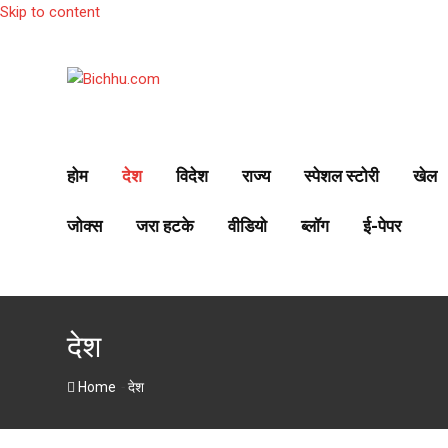
Skip to content
होम
देश
विदेश
राज्य
स्पेशल स्टोरी
खेल
जोक्स
जरा हटके
वीडियो
ब्लॉग
ई-पेपर
देश
-
Home
देश