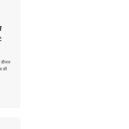
ा
:
और डीजल
पा की