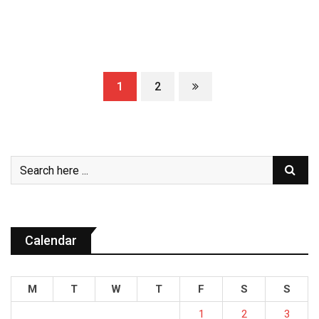
1
2
Calendar
M
T
W
T
F
S
S
1
2
3