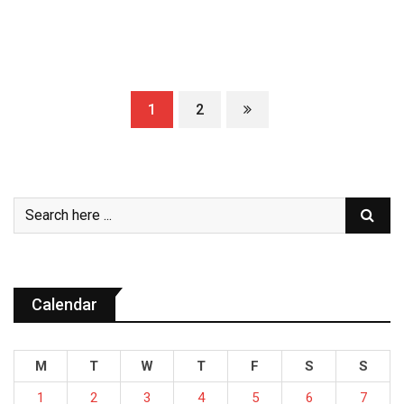
1
2
Calendar
M
T
W
T
F
S
S
1
2
3
4
5
6
7