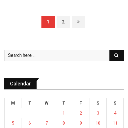
1
2
Calendar
M
T
W
T
F
S
S
1
2
3
4
5
6
7
8
9
10
11