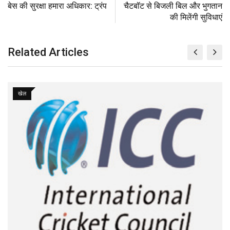
t
v
बेस की सुरक्षा हमारा अधिकार: ट्रंप
चैटबॉट से बिजली बिल और भुगतान
p
t
i
की मिलेंगी सुविधाएं
o
a
n
E
m
Related Articles
a
i
l
खेल