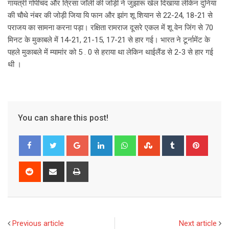
गायत्री गोपीचंद और त्रिसा जॉली की जोड़ी ने जुझारू खेल दिखाया लेकिन दुनिया
की चौथे नंबर की जोड़ी जिया यि फान और झांग शू शियान से 22-24, 18-21 से
पराजय का सामना करना पड़ा। रक्षिता रामराज दूसरे एकल में शू वेन जिंग से 70
मिनट के मुकाबले में 14-21, 21-15, 17-21 से हार गई। भारत ने टूर्नामेंट के
पहले मुकाबले में म्यामांर को 5 . 0 से हराया था लेकिन थाईलैंड से 2-3 से हार गई
थी ।
You can share this post!
G
L
W
S
T
P
o
i
h
t
u
i
o
n
a
u
m
n
R
S
P
g
k
t
m
b
t
e
h
r
l
e
s
b
l
e
d
a
i
e
d
a
l
r
r
d
r
n
+
I
p
e
e
i
e
t
Previous article
Next article
n
p
U
s