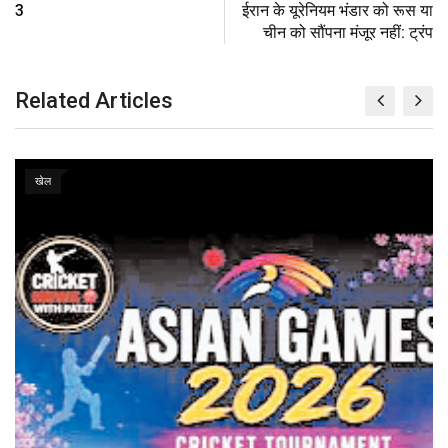
3
ईरान के यूरेनियम भंडार को रूस या
p
t
i
चीन को सौंपना मंजूर नहीं: ट्रंप
o
a
n
E
m
Related Articles
a
i
l
खेल