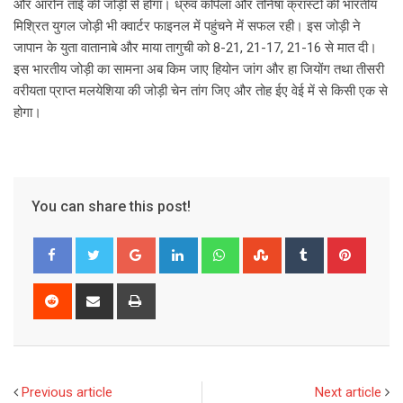
और आरोन ताई की जोड़ी से होगा। ध्रुव कपिला और तनिषा क्रास्टो की भारतीय
मिश्रित युगल जोड़ी भी क्वार्टर फाइनल में पहुंचने में सफल रही। इस जोड़ी ने
जापान के युता वातानाबे और माया तागुची को 8-21, 21-17, 21-16 से मात दी।
इस भारतीय जोड़ी का सामना अब किम जाए हियोन जांग और हा जियोंग तथा तीसरी
वरीयता प्राप्त मलयेशिया की जोड़ी चेन तांग जिए और तोह ईए वेई में से किसी एक से
होगा।
You can share this post!
G
L
W
S
T
P
o
i
h
t
u
i
o
n
a
u
m
n
R
S
P
g
k
t
m
b
t
e
h
r
l
e
s
b
l
e
d
a
i
e
d
a
l
r
r
d
r
n
+
I
p
e
e
i
e
t
Previous article
Next article
n
p
U
s
t
v