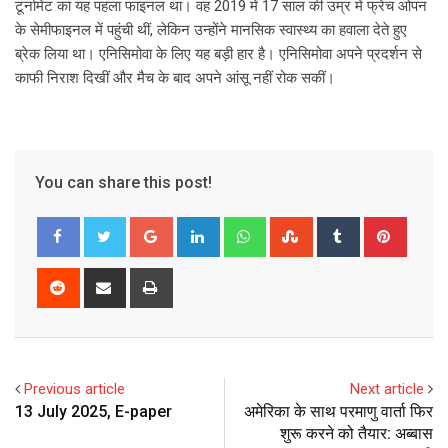
टूर्नामेंट का यह पहला फाइनल था। वह 2019 में 17 साल की उम्र में फ्रेंच ओपन
के सेमीफाइनल में पहुंची थीं, लेकिन उन्होंने मानसिक स्वास्थ्य का हवाला देते हुए
ब्रेक लिया था। एनिसिमोवा के लिए यह बड़ी हार है। एनिसिमोवा अपने प्रदर्शन से
काफी निराश दिखीं और मैच के बाद अपने आंसू नहीं रोक सकीं।
You can share this post!
G
L
W
S
T
P
o
i
h
t
u
i
o
n
a
u
m
n
R
S
P
g
k
t
m
b
t
e
h
r
l
e
s
b
l
e
d
a
i
e
d
a
l
r
r
d
r
n
+
I
p
e
e
i
e
t
Previous article
Next article
n
p
U
s
t
v
13 July 2025, E-paper
अमेरिका के साथ परमाणु वार्ता फिर
p
t
i
शुरू करने को तैयार: अब्बास
o