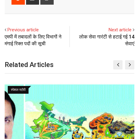
g
k
t
m
b
t
e
h
r
l
e
s
b
l
e
d
a
i
e
d
a
l
r
r
d
r
n
+
I
p
e
e
i
e
t
Previous article
Next article
n
p
U
s
t
v
एमपी में तबादलों के लिए विभागों ने
लोक सेवा गारंटी से हटाई गई 14
p
t
i
मंगाई रिक्त पदों की सूची
सेवाएं
o
a
n
E
m
Related Articles
a
i
l
स्पेशल स्टोरी