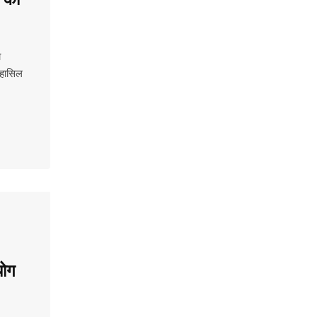
ा
 हासिल
योग