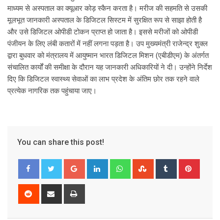
माध्यम से अस्पताल का क्यूआर कोड़ स्कैन करता है। मरीज की सहमति से उसकी
मूलभूत जानकारी अस्पताल के डिजिटल सिस्टम में सुरक्षित रूप से साझा होती है
और उसे डिजिटल ओपीडी टोकन प्राप्त हो जाता है। इससे मरीजों को ओपीडी
पंजीयन के लिए लंबी कतारों में नहीं लगना पड़ता है। उप मुख्यमंत्री राजेन्द्र शुक्ल
द्वारा बुधवार को मंत्रालय में आयुष्मान भारत डिजिटल मिशन (एबीडीएम) के अंतर्गत
संचालित कार्यों की समीक्षा के दौरान यह जानकारी अधिकारियों ने दी। उन्होंने निर्देश
दिए कि डिजिटल स्वास्थ्य सेवाओं का लाभ प्रदेश के अंतिम छोर तक रहने वाले
प्रत्येक नागरिक तक पहुंचाया जाए।
You can share this post!
G
L
W
S
T
P
o
i
h
t
u
i
o
n
a
u
m
n
R
S
P
g
k
t
m
b
t
e
h
r
l
e
s
b
l
e
d
a
i