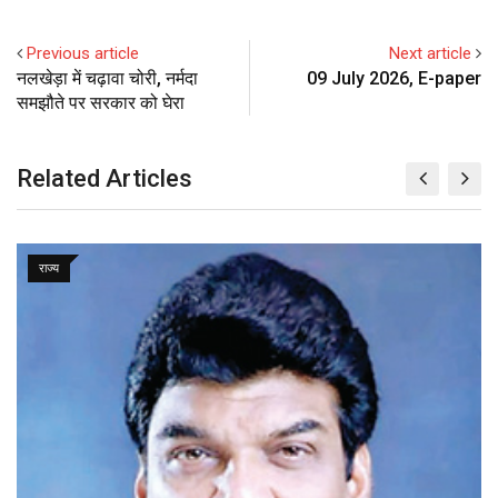
e
d
a
l
r
r
d
r
n
+
I
p
e
e
i
e
t
Previous article
Next article
n
p
U
s
t
v
नलखेड़ा में चढ़ावा चोरी, नर्मदा
09 July 2026, E-paper
p
t
i
समझौते पर सरकार को घेरा
o
a
n
E
m
Related Articles
a
i
l
राज्य