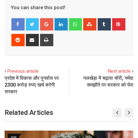
You can share this post!
G
L
W
S
T
P
o
i
h
t
u
i
o
n
a
u
m
n
R
S
P
g
k
t
m
b
t
e
h
r
l
e
s
b
l
e
d
a
i
e
d
a
l
r
r
d
r
n
+
I
p
e
e
i
e
t
Previous article
Next article
n
p
U
s
t
v
प्रदेश में विकास और पुनर्वास पर
नलखेड़ा में चढ़ावा चोरी, नर्मदा
p
t
i
2300 करोड़ रुपए खर्च करेगी
समझौते पर सरकार को घेरा
o
a
सरकार
n
E
m
Related Articles
a
i
l
राज्य