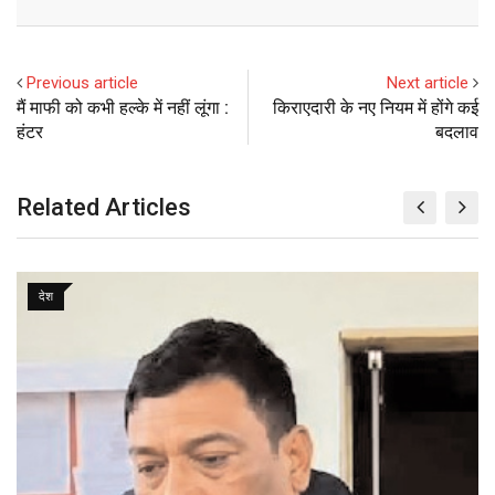
l
e
s
b
l
e
d
a
i
e
d
a
l
r
r
d
r
n
+
I
p
e
e
i
e
t
Previous article
Next article
n
p
U
s
t
v
मैं माफी को कभी हल्के में नहीं लूंगा :
किराएदारी के नए नियम में होंगे कई
p
t
i
हंटर
बदलाव
o
a
n
E
m
Related Articles
a
i
l
देश