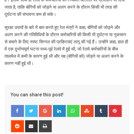
हैं। इसके साथ ही रेलवे के कर्मचारियों को नियमित अंतराल पर प्रशिक्षण भी दिया
जाता है, ताकि बोगियों को जोड़ने या अलग करने के दौरान किसी भी तरह की
दुर्घटना की संभावना कम हो सके।
सुरक्षा उपायों के बारे में बात करते हुए रेल मंत्री ने कहा, बोगियों को जोड़ने और
अलग करने की गतिविधियों के दौरान कर्मचारियों की किसी भी दुर्घटना या नुकसान
से बचाने के लिए स्पष्ट सिग्नल की प्रक्रियाएं लागू की गई हैं। उन्होंने कहा, हाल ही
में एक दुर्भाग्यपूर्ण घटना मध्य-पूर्व रेलवे में हुई थी, जो रेलवे कर्मचारियों के बीच
तालमेल में कमी के कारण हुई थी और यह (बोगियों को) जोड़ने या अलग करने के
कारण नहीं हुई थी।
You can share this post!
G
L
W
S
T
P
o
i
h
t
u
i
o
n
a
u
m
n
R
S
P
g
k
t
m
b
t
e
h
r