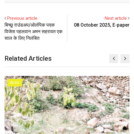
d
a
i
e
d
a
l
r
r
d
r
n
+
I
p
e
e
i
e
t
Previous article
Next article
n
p
U
s
t
v
बिच्छू राउंडअप/ओलंपिक पदक
08 October 2025, E-paper
p
t
i
विजेता पहलवान अमन सहरावत एक
o
a
साल के लिए निलंबित
n
E
m
Related Articles
a
i
l
BLOG