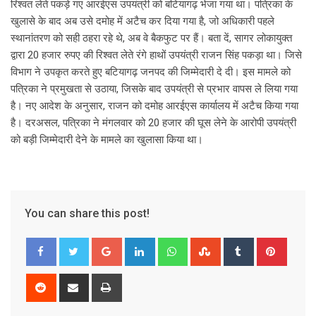
रिश्वत लेते पकड़े गए आरईएस उपयंत्री को बटियागढ़ भेजा गया था। पत्रिका के
खुलासे के बाद अब उसे दमोह में अटैच कर दिया गया है, जो अधिकारी पहले
स्थानांतरण को सही ठहरा रहे थे, अब वे बैकफुट पर हैं। बता दें, सागर लोकायुक्त
द्वारा 20 हजार रुपए की रिश्वत लेते रंगे हाथों उपयंत्री राजन सिंह पकड़ा था। जिसे
विभाग ने उपकृत करते हुए बटियागढ़ जनपद की जिम्मेदारी दे दी। इस मामले को
पत्रिका ने प्रमुखता से उठाया, जिसके बाद उपयंत्री से प्रभार वापस ले लिया गया
है। नए आदेश के अनुसार, राजन को दमोह आरईएस कार्यालय में अटैच किया गया
है। दरअसल, पत्रिका ने मंगलवार को 20 हजार की घूस लेने के आरोपी उपयंत्री
को बड़ी जिम्मेदारी देने के मामले का खुलासा किया था।
You can share this post!
G
L
W
S
T
P
o
i
h
t
u
i
o
n
a
u
m
n
R
S
P
g
k
t
m
b
t
e
h
r
l
e
s
b
l
e